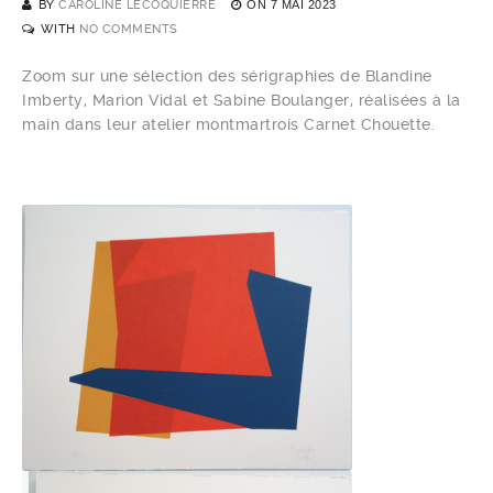
BY
CAROLINE LECOQUIERRE
ON
7 MAI 2023
WITH
NO COMMENTS
Zoom sur une sélection des sérigraphies de Blandine
Imberty, Marion Vidal et Sabine Boulanger, réalisées à la
main dans leur atelier montmartrois Carnet Chouette.