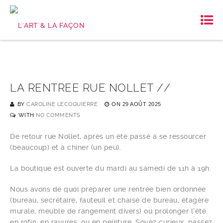
LA RENTREE RUE NOLLET //
BY
CAROLINE LECOQUIERRE
ON
29 AOÛT 2025
WITH
NO COMMENTS
De retour rue Nollet, après un été passé à se ressourcer
(beaucoup) et à chiner (un peu).
La boutique est ouverte du mardi au samedi de 11h à 19h.
Nous avons de quoi préparer une rentrée bien ordonnée
(bureau, secrétaire, fauteuil et chaise de bureau, étagère
murale, meuble de rangement divers) ou prolonger l’été
en rotin, en rayures, ou en peinture. Soyez curieux, passez