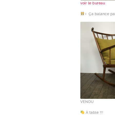
voir le bureau
‍♀️ Ça balance pa
VENDU
À table !!!