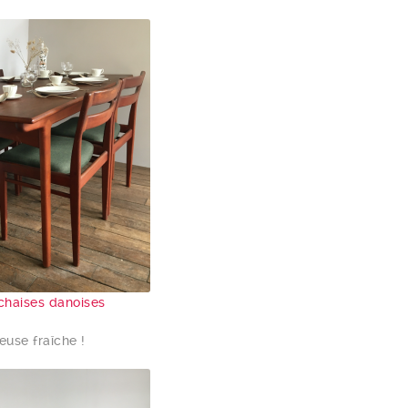
s chaises danoises
euse fraîche !