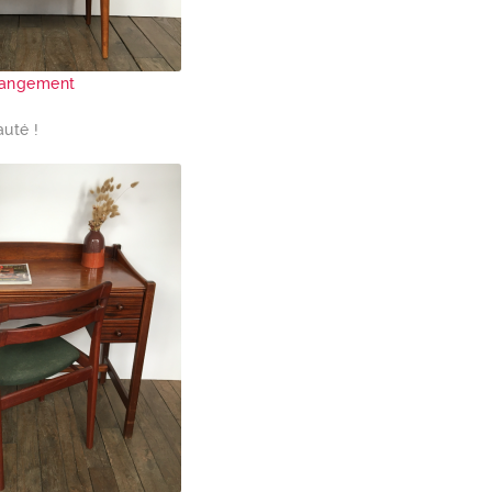
 rangement
auté !