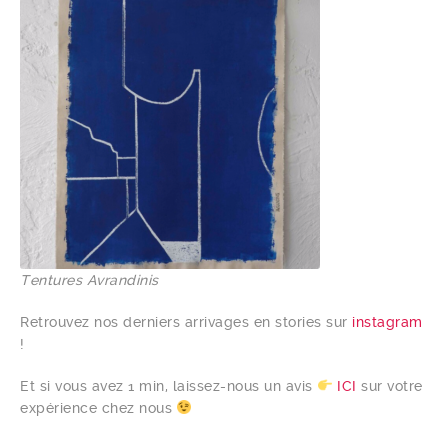
Tentures Avrandinis
Retrouvez nos derniers arrivages en stories sur
instagram
!
Et si vous avez 1 min, laissez-nous un avis
ICI
sur votre
expérience chez nous